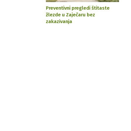
Preventivni pregledi štitaste
žlezde u Zaječaru bez
zakazivanja