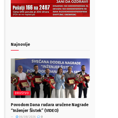
Najnovije
DRUŠTVO
Povodom Dana rudara uručene Nagrade
“Inženjer Šistek” (VIDEO)
06/08/2026
0