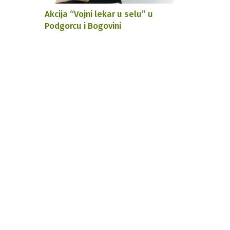
Akcija “Vojni lekar u selu” u
Podgorcu i Bogovini