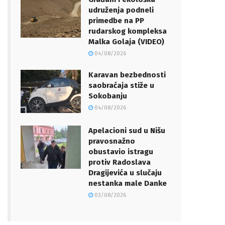
udruženja podneli
primedbe na PP
rudarskog kompleksa
Malka Golaja (VIDEO)
04/08/2026
Karavan bezbednosti
saobraćaja stiže u
Sokobanju
04/08/2026
Apelacioni sud u Nišu
pravosnažno
obustavio istragu
protiv Radoslava
Dragijevića u slučaju
nestanka male Danke
03/08/2026