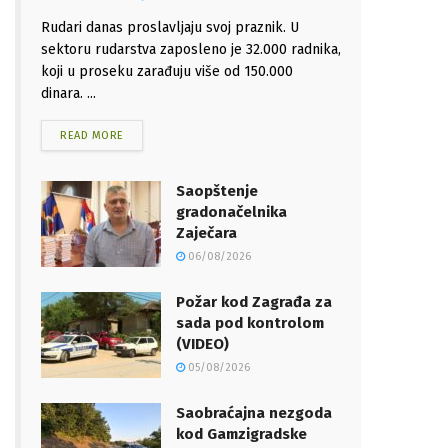
Rudari danas proslavljaju svoj praznik. U
sektoru rudarstva zaposleno je 32.000 radnika,
koji u proseku zarađuju više od 150.000
dinara. ...
READ MORE
Saopštenje
gradonačelnika
Zaječara
06/08/2026
Požar kod Zagrađa za
sada pod kontrolom
(VIDEO)
05/08/2026
Saobraćajna nezgoda
kod Gamzigradske