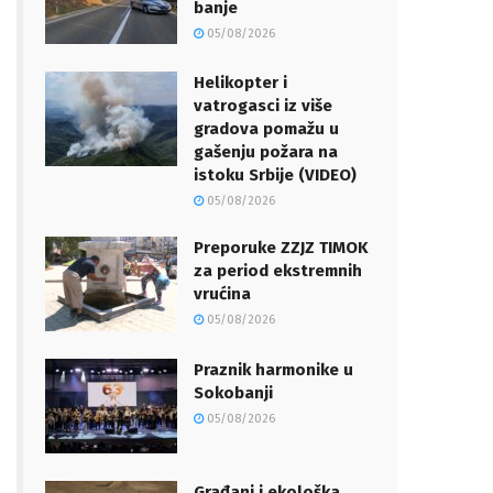
banje
05/08/2026
Helikopter i
vatrogasci iz više
gradova pomažu u
gašenju požara na
istoku Srbije (VIDEO)
05/08/2026
Preporuke ZZJZ TIMOK
za period ekstremnih
vrućina
05/08/2026
Praznik harmonike u
Sokobanji
05/08/2026
Građani i ekološka