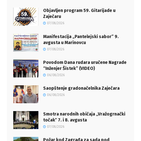
Objavljen program 59. Gitarijade u
Zaječaru
07/08/2026
Manifestacija „Pantelejski sabor” 9.
avgusta u Marinovcu
07/08/2026
Povodom Dana rudara uručene Nagrade
“Inženjer Šistek” (VIDEO)
06/08/2026
Saopštenje gradonačelnika Zaječara
06/08/2026
Smotra narodnih običaja „Vražogrnački
točakˮ 7. i 8. avgusta
07/08/2026
Požar kod Zagrađa za sada pod