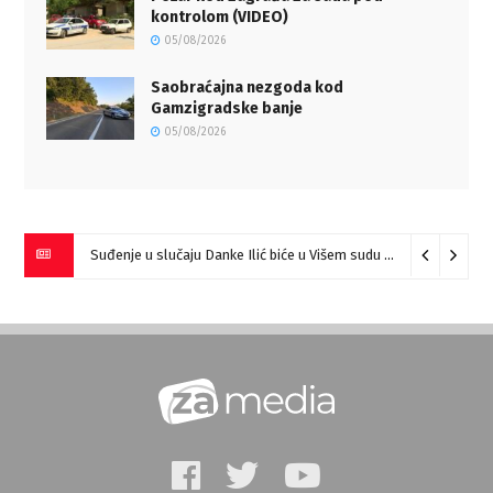
kontrolom (VIDEO)
05/08/2026
Saobraćajna nezgoda kod
Gamzigradske banje
05/08/2026
Suđenje u slučaju Danke Ilić biće u Višem sudu u Negotinu?
07