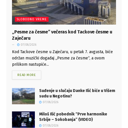
SLOBODNO VREME
„Pesme za česme“ večeras kod Tackove česme u
Zaječaru
07/08/2026
Kod Tackove česme u Zaječaru, u petak 7. avgusta, biće
održan muzički događaj „Pesme za česme“, a ovom
prilikom nastupiće...
READ MORE
Suđenje u slučaju Danke Ilić biće u Višem
sudu u Negotinu?
07/08/2026
Miloš Ilić pobednik “Prve harmonike
Srbije – Sokobanja” (VIDEO)
07/08/2026