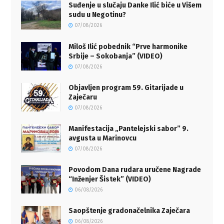
Suđenje u slučaju Danke Ilić biće u Višem
sudu u Negotinu?
07/08/2026
Miloš Ilić pobednik “Prve harmonike
Srbije – Sokobanja” (VIDEO)
07/08/2026
Objavljen program 59. Gitarijade u
Zaječaru
07/08/2026
Manifestacija „Pantelejski sabor” 9.
avgusta u Marinovcu
07/08/2026
Povodom Dana rudara uručene Nagrade
“Inženjer Šistek” (VIDEO)
06/08/2026
Saopštenje gradonačelnika Zaječara
06/08/2026