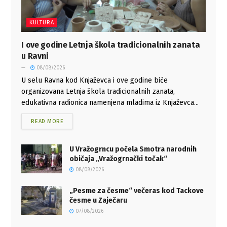
KULTURA
I ove godine Letnja škola tradicionalnih zanata
u Ravni
08/08/2026
U selu Ravna kod Knjaževca i ove godine biće
organizovana Letnja škola tradicionalnih zanata,
edukativna radionica namenjena mladima iz Knjaževca...
READ MORE
U Vražogrncu počela Smotra narodnih
običaja „Vražogrnački točak“
08/08/2026
„Pesme za česme“ večeras kod Tackove
česme u Zaječaru
07/08/2026