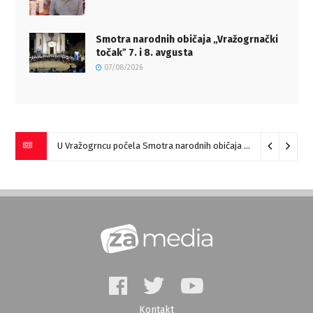
Smotra narodnih običaja „Vražogrnački
točakˮ 7. i 8. avgusta
07/08/2026
U Vražogrncu počela Smotra narodnih običaja „Vražogrnački točak“
Kontakt