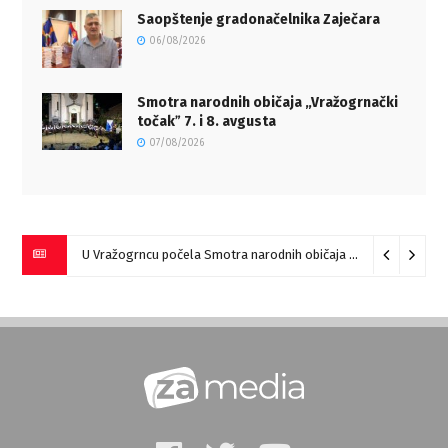
Saopštenje gradonačelnika Zaječara
06/08/2026
Smotra narodnih običaja „Vražogrnački
točakˮ 7. i 8. avgusta
07/08/2026
U Vražogrncu počela Smotra narodnih običaja „Vražogrnački točak“