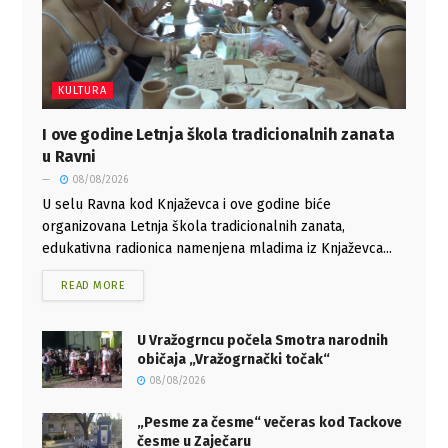
KULTURA
I ove godine Letnja škola tradicionalnih zanata
u Ravni
08/08/2026
U selu Ravna kod Knjaževca i ove godine biće
organizovana Letnja škola tradicionalnih zanata,
edukativna radionica namenjena mladima iz Knjaževca...
READ MORE
U Vražogrncu počela Smotra narodnih
običaja „Vražogrnački točak“
08/08/2026
„Pesme za česme“ večeras kod Tackove
česme u Zaječaru