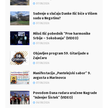
07/08/2026
Suđenje u slučaju Danke Ilić biće u Višem
sudu u Negotinu?
07/08/2026
Miloš Ilić pobednik “Prve harmonike
Srbije – Sokobanja” (VIDEO)
07/08/2026
Objavljen program 59. Gitarijade u
Zaječaru
07/08/2026
Manifestacija „Pantelejski sabor” 9.
avgusta u Marinovcu
07/08/2026
Povodom Dana rudara uručene Nagrade
“Inženjer Šistek” (VIDEO)
06/08/2026