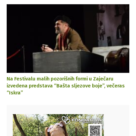
Na Festivalu malih pozorišnih formi u Zaječaru
izvedena predstava “Bašta sljezove boje”, večeras
“Iskra”