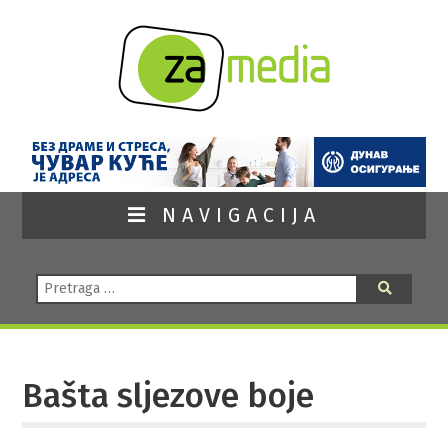
NAVIGACIJA
Pretraga:
Pretraga
Bašta sljezove boje