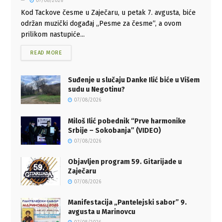
07/08/2026
Kod Tackove česme u Zaječaru, u petak 7. avgusta, biće
održan muzički događaj „Pesme za česme“, a ovom
prilikom nastupiće...
READ MORE
Suđenje u slučaju Danke Ilić biće u Višem
sudu u Negotinu?
07/08/2026
Miloš Ilić pobednik “Prve harmonike
Srbije – Sokobanja” (VIDEO)
07/08/2026
Objavljen program 59. Gitarijade u
Zaječaru
07/08/2026
Manifestacija „Pantelejski sabor” 9.
avgusta u Marinovcu