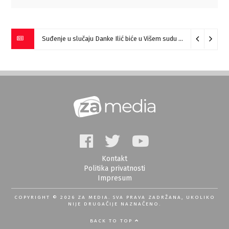
Suđenje u slučaju Danke Ilić biće u Višem sudu u Negotinu?
07
Kontakt
Politika privatnosti
Impresum
COPYRIGHT © 2026 ZA MEDIA. SVA PRAVA ZADRŽANA, UKOLIKO
NIJE DRUGAČIJE NAZNAČENO.
BACK TO TOP