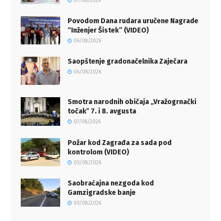
07/08/2026
Povodom Dana rudara uručene Nagrade
“Inženjer Šistek” (VIDEO)
06/08/2026
Saopštenje gradonačelnika Zaječara
06/08/2026
Smotra narodnih običaja „Vražogrnački
točakˮ 7. i 8. avgusta
07/08/2026
Požar kod Zagrađa za sada pod
kontrolom (VIDEO)
05/08/2026
Saobraćajna nezgoda kod
Gamzigradske banje
05/08/2026