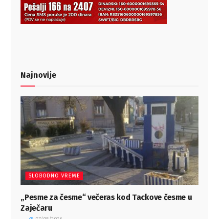
Najnovije
SLOBODNO VREME
„Pesme za česme“ večeras kod Tackove česme u
Zaječaru