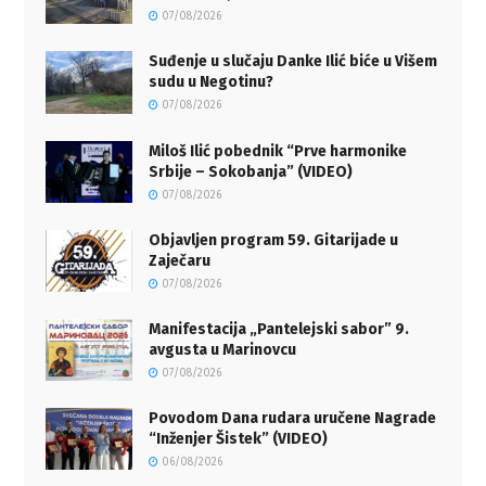
07/08/2026
Suđenje u slučaju Danke Ilić biće u Višem
sudu u Negotinu?
07/08/2026
Miloš Ilić pobednik “Prve harmonike
Srbije – Sokobanja” (VIDEO)
07/08/2026
Objavljen program 59. Gitarijade u
Zaječaru
07/08/2026
Manifestacija „Pantelejski sabor” 9.
avgusta u Marinovcu
07/08/2026
Povodom Dana rudara uručene Nagrade
“Inženjer Šistek” (VIDEO)
06/08/2026