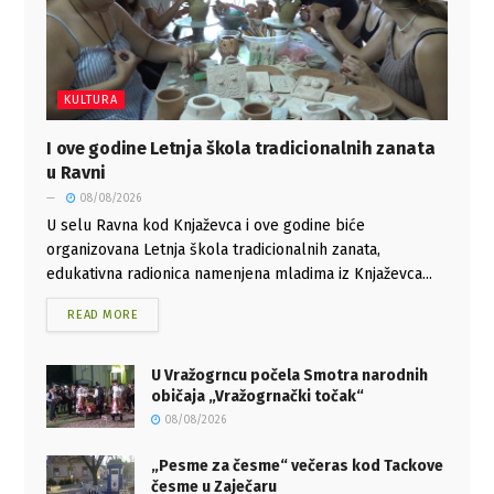
KULTURA
I ove godine Letnja škola tradicionalnih zanata
u Ravni
08/08/2026
U selu Ravna kod Knjaževca i ove godine biće
organizovana Letnja škola tradicionalnih zanata,
edukativna radionica namenjena mladima iz Knjaževca...
READ MORE
U Vražogrncu počela Smotra narodnih
običaja „Vražogrnački točak“
08/08/2026
„Pesme za česme“ večeras kod Tackove
česme u Zaječaru