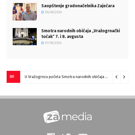
Saopštenje gradonačelnika Zaječara
06/08/2026
Smotra narodnih običaja „Vražogrnački
točakˮ 7. i 8. avgusta
07/08/2026
U Vražogrncu počela Smotra narodnih običaja „Vražogrnački točak“