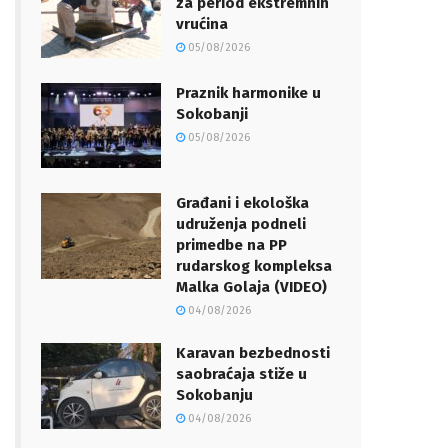
za period ekstremnih
vrućina
05/08/2026
Praznik harmonike u
Sokobanji
05/08/2026
Građani i ekološka
udruženja podneli
primedbe na PP
rudarskog kompleksa
Malka Golaja (VIDEO)
04/08/2026
Karavan bezbednosti
saobraćaja stiže u
Sokobanju
04/08/2026