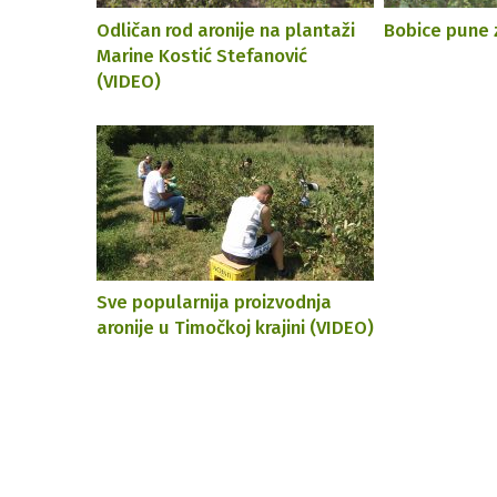
Odličan rod aronije na plantaži
Bobice pune 
Marine Kostić Stefanović
(VIDEO)
Sve popularnija proizvodnja
aronije u Timočkoj krajini (VIDEO)