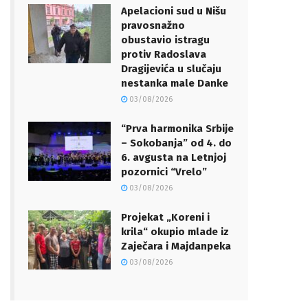
Apelacioni sud u Nišu
pravosnažno
obustavio istragu
protiv Radoslava
Dragijevića u slučaju
nestanka male Danke
03/08/2026
“Prva harmonika Srbije
– Sokobanja” od 4. do
6. avgusta na Letnjoj
pozornici “Vrelo”
03/08/2026
Projekat „Koreni i
krila“ okupio mlade iz
Zaječara i Majdanpeka
03/08/2026