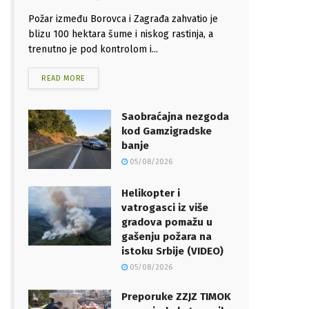
Požar između Borovca i Zagrađa zahvatio je
blizu 100 hektara šume i niskog rastinja, a
trenutno je pod kontrolom i...
READ MORE
Saobraćajna nezgoda
kod Gamzigradske
banje
05/08/2026
Helikopter i
vatrogasci iz više
gradova pomažu u
gašenju požara na
istoku Srbije (VIDEO)
05/08/2026
Preporuke ZZJZ TIMOK