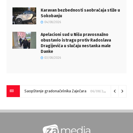
Karavan bezbednosti saobraćaja stiže u
Sokobanju
04/08/2026
Apelacioni sud u Nišu pravosnažno
obustavio istragu protiv Radoslava
Dragijevića u slučaju nestanka male
Danke
03/08/2026
Saopštenje gradonačelnika Zaječara
06/08/2026