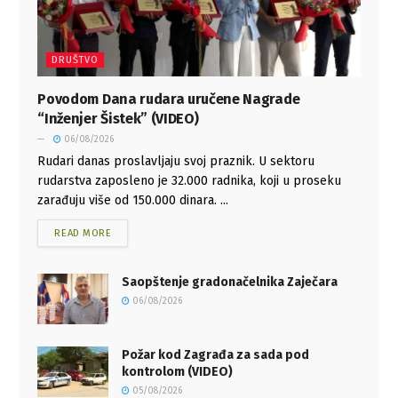
DRUŠTVO
Povodom Dana rudara uručene Nagrade
“Inženjer Šistek” (VIDEO)
06/08/2026
Rudari danas proslavljaju svoj praznik. U sektoru
rudarstva zaposleno je 32.000 radnika, koji u proseku
zarađuju više od 150.000 dinara. ...
READ MORE
Saopštenje gradonačelnika Zaječara
06/08/2026
Požar kod Zagrađa za sada pod
kontrolom (VIDEO)
05/08/2026