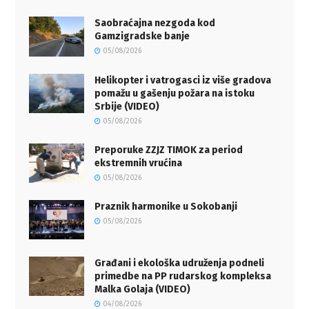
Saobraćajna nezgoda kod
Gamzigradske banje
05/08/2026
Helikopter i vatrogasci iz više gradova
pomažu u gašenju požara na istoku
Srbije (VIDEO)
05/08/2026
Preporuke ZZJZ TIMOK za period
ekstremnih vrućina
05/08/2026
Praznik harmonike u Sokobanji
05/08/2026
Građani i ekološka udruženja podneli
primedbe na PP rudarskog kompleksa
Malka Golaja (VIDEO)
04/08/2026