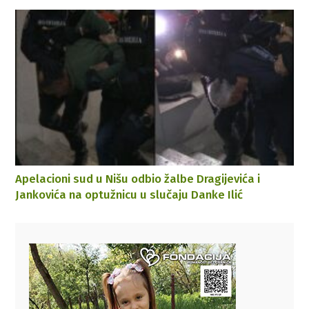
Apelacioni sud u Nišu odbio žalbe Dragijevića i
Jankovića na optužnicu u slučaju Danke Ilić