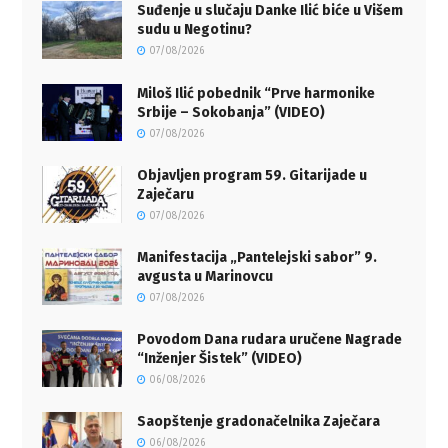
Suđenje u slučaju Danke Ilić biće u Višem
sudu u Negotinu?
07/08/2026
Miloš Ilić pobednik “Prve harmonike
Srbije – Sokobanja” (VIDEO)
07/08/2026
Objavljen program 59. Gitarijade u
Zaječaru
07/08/2026
Manifestacija „Pantelejski sabor” 9.
avgusta u Marinovcu
07/08/2026
Povodom Dana rudara uručene Nagrade
“Inženjer Šistek” (VIDEO)
06/08/2026
Saopštenje gradonačelnika Zaječara
06/08/2026