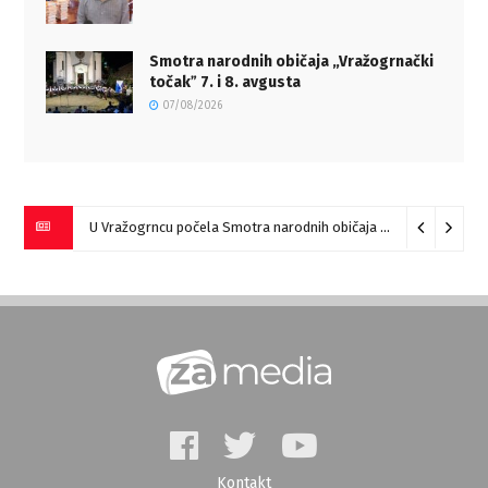
Smotra narodnih običaja „Vražogrnački
točakˮ 7. i 8. avgusta
07/08/2026
U Vražogrncu počela Smotra narodnih običaja „Vražogrnački točak“
Kontakt