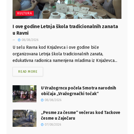
KULTURA
I ove godine Letnja škola tradicionalnih zanata
u Ravni
08/08/2026
U selu Ravna kod Knjaževca i ove godine biće
organizovana Letnja škola tradicionalnih zanata,
edukativna radionica namenjena mladima iz Knjaževca...
READ MORE
U Vražogrncu počela Smotra narodnih
običaja „Vražogrnački točak“
08/08/2026
„Pesme za česme“ večeras kod Tackove
česme u Zaječaru
07/08/2026