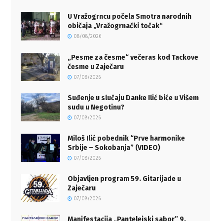
U Vražogrncu počela Smotra narodnih
običaja „Vražogrnački točak“
08/08/2026
„Pesme za česme“ večeras kod Tackove
česme u Zaječaru
07/08/2026
Suđenje u slučaju Danke Ilić biće u Višem
sudu u Negotinu?
07/08/2026
Miloš Ilić pobednik “Prve harmonike
Srbije – Sokobanja” (VIDEO)
07/08/2026
Objavljen program 59. Gitarijade u
Zaječaru
07/08/2026
Manifestacija „Pantelejski sabor” 9.