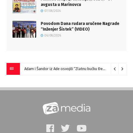
avgusta u Marinovcu
07/08/2026
Povodom Dana rudara uručene Nagrade
“Inženjer Šistek” (VIDEO)
06/08/2026
Adam i Šandor iz Ade osvojili “Zlatnu bućku Đerdapa”
09/08/2