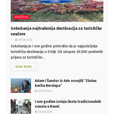
DRUŠTVO
Sokobanja najtraženija destinacija za turističke
vaučere
09/08/2026
Sokobanja je i ove godine potvrdila da je najpoželjnija
turistička destinacija u Srbiji. Od ukupno 30.000 podnetih
prijava za turističke...
READ MORE
Adam i Šandor iz Ade osvojili “Zlatnu
bućku Đerdapa”
09/08/2026
I ove godine Letnja škola tradicionalnih
zanata u Ravni
08/08/2026