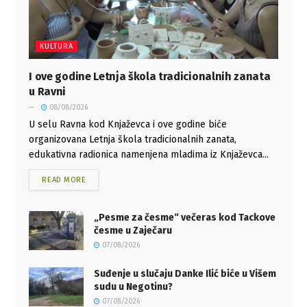
KULTURA
I ove godine Letnja škola tradicionalnih zanata
u Ravni
08/08/2026
U selu Ravna kod Knjaževca i ove godine biće
organizovana Letnja škola tradicionalnih zanata,
edukativna radionica namenjena mladima iz Knjaževca...
READ MORE
„Pesme za česme“ večeras kod Tackove
česme u Zaječaru
07/08/2026
Suđenje u slučaju Danke Ilić biće u Višem
sudu u Negotinu?
07/08/2026