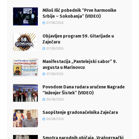
Miloš Ilić pobednik “Prve harmonike
Srbije – Sokobanja” (VIDEO)
07/08/2026
Objavljen program 59. Gitarijade u
Zaječaru
07/08/2026
Manifestacija „Pantelejski sabor” 9.
avgusta u Marinovcu
07/08/2026
Povodom Dana rudara uručene Nagrade
“Inženjer Šistek” (VIDEO)
06/08/2026
Saopštenje gradonačelnika Zaječara
06/08/2026
Smotra narodnih običaja „Vražogrnački