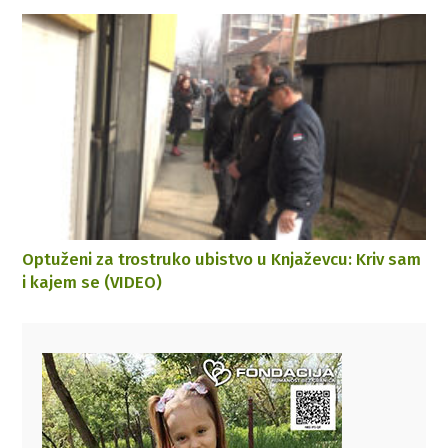
Optuženi za trostruko ubistvo u Knjaževcu: Kriv sam
i kajem se (VIDEO)