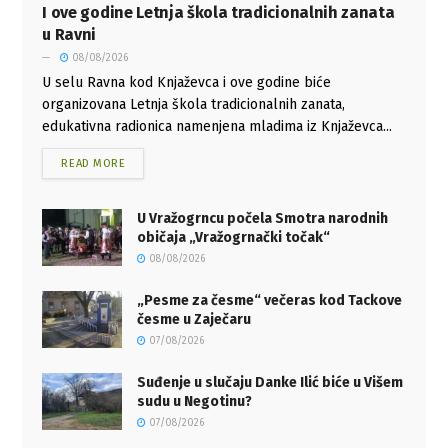
I ove godine Letnja škola tradicionalnih zanata
u Ravni
08/08/2026
U selu Ravna kod Knjaževca i ove godine biće
organizovana Letnja škola tradicionalnih zanata,
edukativna radionica namenjena mladima iz Knjaževca...
READ MORE
U Vražogrncu počela Smotra narodnih
običaja „Vražogrnački točak“
08/08/2026
„Pesme za česme“ večeras kod Tackove
česme u Zaječaru
07/08/2026
Suđenje u slučaju Danke Ilić biće u Višem
sudu u Negotinu?
07/08/2026