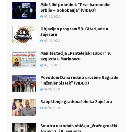
Miloš Ilić pobednik “Prve harmonike
Srbije – Sokobanja” (VIDEO)
07/08/2026
Objavljen program 59. Gitarijade u
Zaječaru
07/08/2026
Manifestacija „Pantelejski sabor” 9.
avgusta u Marinovcu
07/08/2026
Povodom Dana rudara uručene Nagrade
“Inženjer Šistek” (VIDEO)
06/08/2026
Saopštenje gradonačelnika Zaječara
06/08/2026
Smotra narodnih običaja „Vražogrnački
točakˮ 7. i 8. avgusta