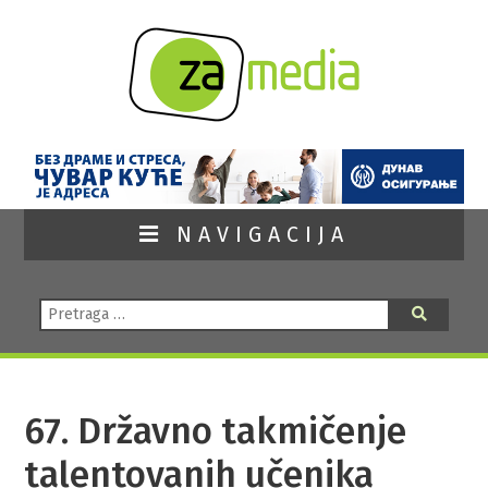
NAVIGACIJA
Pretraga:
Pretraga
67. Državno takmičenje
talentovanih učenika