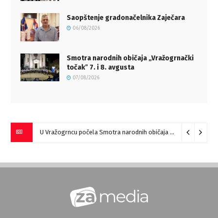
Saopštenje gradonačelnika Zaječara
06/08/2026
Smotra narodnih običaja „Vražogrnački
točakˮ 7. i 8. avgusta
07/08/2026
U Vražogrncu počela Smotra narodnih običaja „Vražogrnački točak“