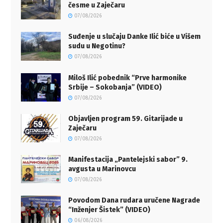
česme u Zaječaru
07/08/2026
Suđenje u slučaju Danke Ilić biće u Višem
sudu u Negotinu?
07/08/2026
Miloš Ilić pobednik “Prve harmonike
Srbije – Sokobanja” (VIDEO)
07/08/2026
Objavljen program 59. Gitarijade u
Zaječaru
07/08/2026
Manifestacija „Pantelejski sabor” 9.
avgusta u Marinovcu
07/08/2026
Povodom Dana rudara uručene Nagrade
“Inženjer Šistek” (VIDEO)
06/08/2026