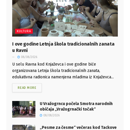
KULTURA
I ove godine Letnja škola tradicionalnih zanata
u Ravni
08/08/2026
U selu Ravna kod Knjaževca i ove godine biće
organizovana Letnja škola tradicionalnih zanata,
edukativna radionica namenjena mladima iz Knjaževca...
READ MORE
U Vražogrncu počela Smotra narodnih
običaja „Vražogrnački točak“
08/08/2026
„Pesme za česme“ večeras kod Tackove