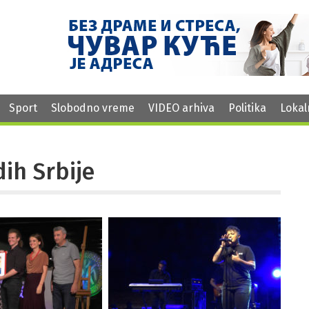
Sport
Slobodno vreme
VIDEO arhiva
Politika
Lokal
dih Srbije