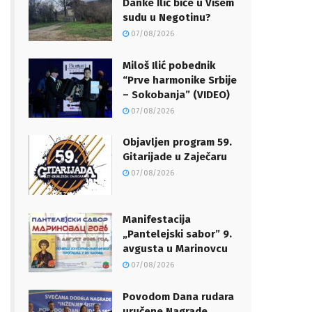
Danke Ilić biće u Višem
sudu u Negotinu?
07/08/2026
Miloš Ilić pobednik
“Prve harmonike Srbije
– Sokobanja” (VIDEO)
07/08/2026
Objavljen program 59.
Gitarijade u Zaječaru
07/08/2026
Manifestacija
„Pantelejski sabor” 9.
avgusta u Marinovcu
07/08/2026
Povodom Dana rudara
uručene Nagrade