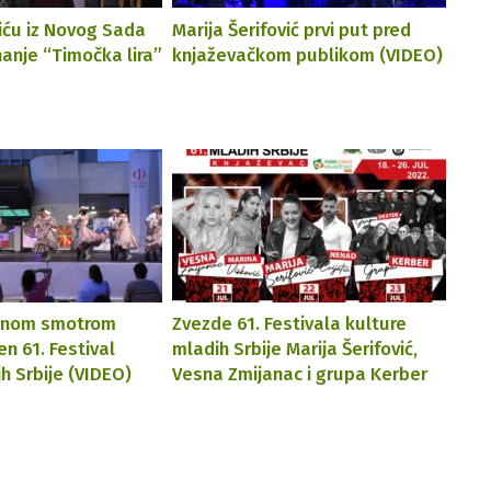
iću iz Novog Sada
Marija Šerifović prvi put pred
anje “Timočka lira”
knjaževačkom publikom (VIDEO)
alnom smotrom
Zvezde 61. Festivala kulture
en 61. Festival
mladih Srbije Marija Šerifović,
h Srbije (VIDEO)
Vesna Zmijanac i grupa Kerber