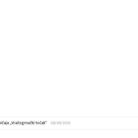
ičaja „Vražogrnački točak“
08/08/2026