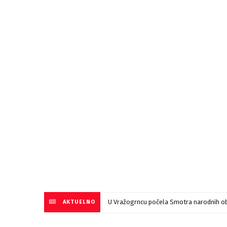
U Vražogrncu počela Smotra narodnih ob
AKTUELNO