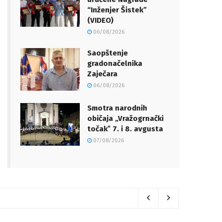
“Inženjer Šistek”
(VIDEO)
06/08/2026
Saopštenje
gradonačelnika
Zaječara
06/08/2026
Smotra narodnih
običaja „Vražogrnački
točakˮ 7. i 8. avgusta
07/08/2026