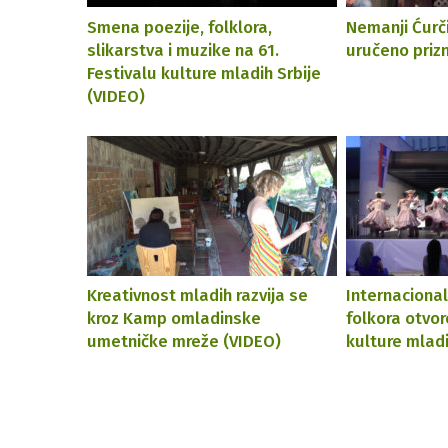
Smena poezije, folklora,
Nemanji Ćurč
slikarstva i muzike na 61.
uručeno prizn
Festivalu kulture mladih Srbije
(VIDEO)
Kreativnost mladih razvija se
Internacion
kroz Kamp omladinske
folkora otvor
umetničke mreže (VIDEO)
kulture mladi