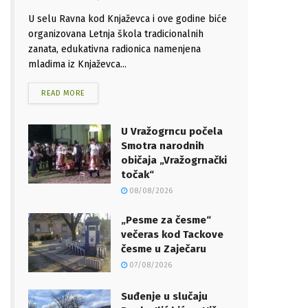
U selu Ravna kod Knjaževca i ove godine biće
organizovana Letnja škola tradicionalnih
zanata, edukativna radionica namenjena
mladima iz Knjaževca...
READ MORE
U Vražogrncu počela
Smotra narodnih
običaja „Vražogrnački
točak“
08/08/2026
„Pesme za česme“
večeras kod Tackove
česme u Zaječaru
07/08/2026
Suđenje u slučaju