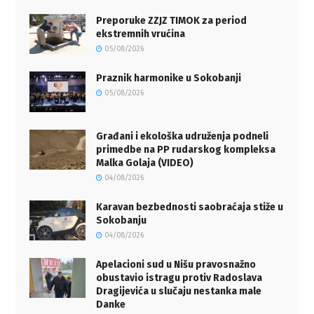
Preporuke ZZJZ TIMOK za period
ekstremnih vrućina
05/08/2026
Praznik harmonike u Sokobanji
05/08/2026
Građani i ekološka udruženja podneli
primedbe na PP rudarskog kompleksa
Malka Golaja (VIDEO)
04/08/2026
Karavan bezbednosti saobraćaja stiže u
Sokobanju
04/08/2026
Apelacioni sud u Nišu pravosnažno
obustavio istragu protiv Radoslava
Dragijevića u slučaju nestanka male
Danke