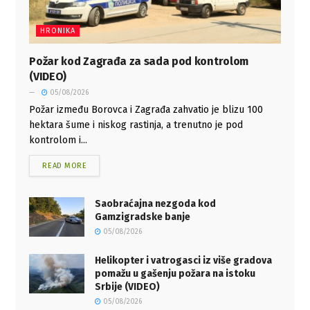
HRONIKA
Požar kod Zagrađa za sada pod kontrolom
(VIDEO)
05/08/2026
Požar između Borovca i Zagrađa zahvatio je blizu 100
hektara šume i niskog rastinja, a trenutno je pod
kontrolom i...
READ MORE
Saobraćajna nezgoda kod
Gamzigradske banje
05/08/2026
Helikopter i vatrogasci iz više gradova
pomažu u gašenju požara na istoku
Srbije (VIDEO)
05/08/2026