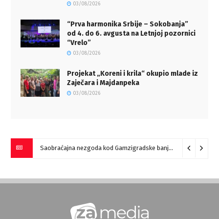
03/08/2026
“Prva harmonika Srbije – Sokobanja”
od 4. do 6. avgusta na Letnjoj pozornici
“Vrelo”
03/08/2026
Projekat „Koreni i krila“ okupio mlade iz
Zaječara i Majdanpeka
03/08/2026
Saobraćajna nezgoda kod Gamzigradske banje
05/08/2026