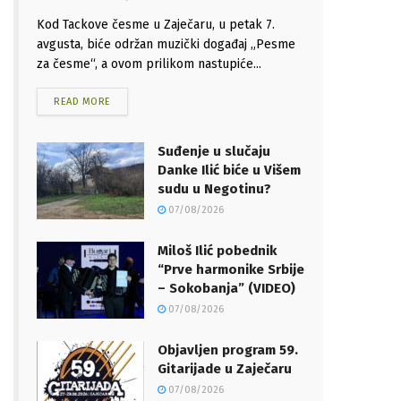
Kod Tackove česme u Zaječaru, u petak 7.
avgusta, biće održan muzički događaj „Pesme
za česme“, a ovom prilikom nastupiće...
READ MORE
Suđenje u slučaju
Danke Ilić biće u Višem
sudu u Negotinu?
07/08/2026
Miloš Ilić pobednik
“Prve harmonike Srbije
– Sokobanja” (VIDEO)
07/08/2026
Objavljen program 59.
Gitarijade u Zaječaru
07/08/2026