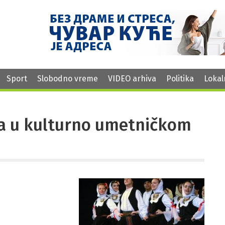
Sport
Slobodno vreme
VIDEO arhiva
Politika
Lokal
da u kulturno umetničkom