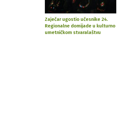
Zaječar ugostio učesnike 24.
Regionalne domijade u kulturno
umetničkom stvaralaštvu