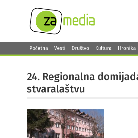
Početna
Vesti
Društvo
Kultura
Hronika
24. Regionalna domija
stvaralaštvu