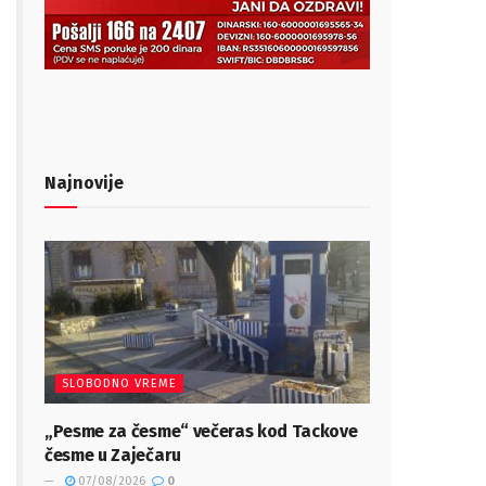
Najnovije
SLOBODNO VREME
„Pesme za česme“ večeras kod Tackove
česme u Zaječaru
07/08/2026
0