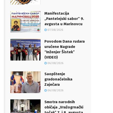
Manifestacija
„Pantelejski sabor” 9.
avgusta u Marinovcu
07/08/2026
Povodom Dana rudara
uručene Nagrade
“Inženjer Šistek”
(VIDEO)
06/08/2026
Saopštenje
gradonačelnika
Zaječara
06/08/2026
Smotra narodnih
običaja „Vražogrnački
točakˮ 7. i 8. avgusta