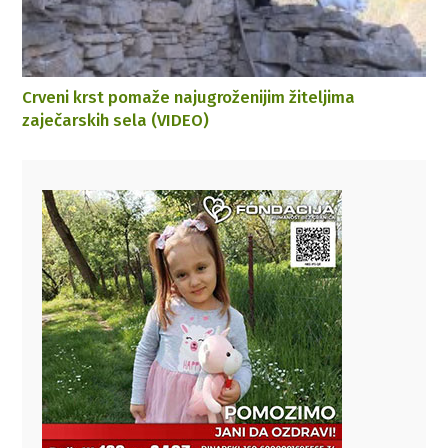
Crveni krst pomaže najugroženijim žiteljima
zaječarskih sela (VIDEO)