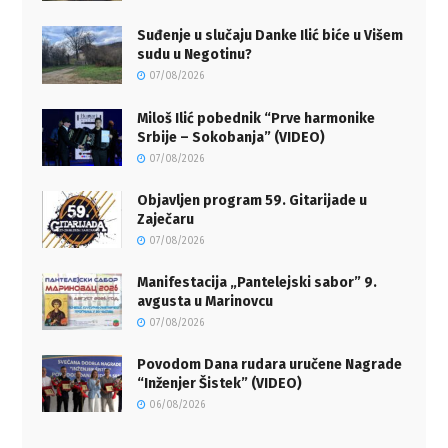
Suđenje u slučaju Danke Ilić biće u Višem
sudu u Negotinu?
07/08/2026
Miloš Ilić pobednik “Prve harmonike
Srbije – Sokobanja” (VIDEO)
07/08/2026
Objavljen program 59. Gitarijade u
Zaječaru
07/08/2026
Manifestacija „Pantelejski sabor” 9.
avgusta u Marinovcu
07/08/2026
Povodom Dana rudara uručene Nagrade
“Inženjer Šistek” (VIDEO)
06/08/2026