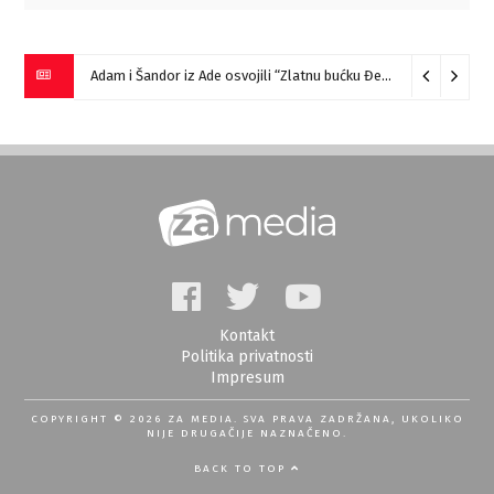
Adam i Šandor iz Ade osvojili “Zlatnu bućku Đerdapa”
09/08/2
Kontakt
Politika privatnosti
Impresum
COPYRIGHT © 2026 ZA MEDIA. SVA PRAVA ZADRŽANA, UKOLIKO
NIJE DRUGAČIJE NAZNAČENO.
BACK TO TOP