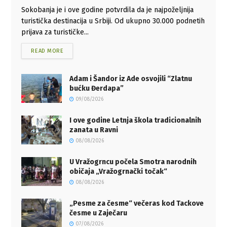
Sokobanja je i ove godine potvrdila da je najpoželjnija
turistička destinacija u Srbiji. Od ukupno 30.000 podnetih
prijava za turističke...
READ MORE
Adam i Šandor iz Ade osvojili “Zlatnu
bućku Đerdapa”
09/08/2026
I ove godine Letnja škola tradicionalnih
zanata u Ravni
08/08/2026
U Vražogrncu počela Smotra narodnih
običaja „Vražogrnački točak“
08/08/2026
„Pesme za česme“ večeras kod Tackove
česme u Zaječaru
07/08/2026