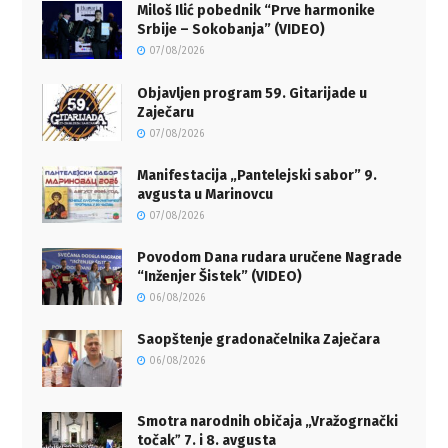
Miloš Ilić pobednik “Prve harmonike
Srbije – Sokobanja” (VIDEO)
07/08/2026
Objavljen program 59. Gitarijade u
Zaječaru
07/08/2026
Manifestacija „Pantelejski sabor” 9.
avgusta u Marinovcu
07/08/2026
Povodom Dana rudara uručene Nagrade
“Inženjer Šistek” (VIDEO)
06/08/2026
Saopštenje gradonačelnika Zaječara
06/08/2026
Smotra narodnih običaja „Vražogrnački
točakˮ 7. i 8. avgusta