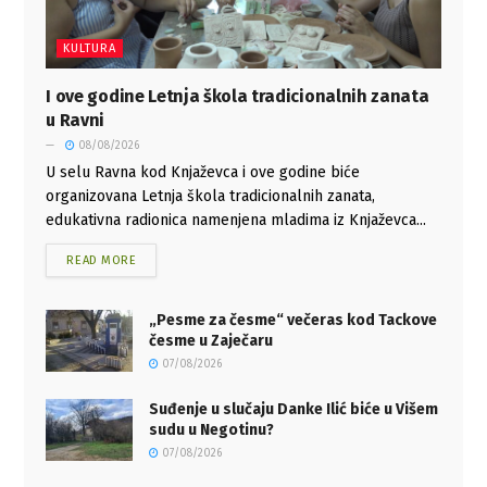
KULTURA
I ove godine Letnja škola tradicionalnih zanata
u Ravni
08/08/2026
U selu Ravna kod Knjaževca i ove godine biće
organizovana Letnja škola tradicionalnih zanata,
edukativna radionica namenjena mladima iz Knjaževca...
READ MORE
„Pesme za česme“ večeras kod Tackove
česme u Zaječaru
07/08/2026
Suđenje u slučaju Danke Ilić biće u Višem
sudu u Negotinu?
07/08/2026