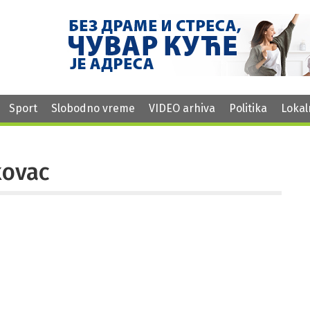
Sport
Slobodno vreme
VIDEO arhiva
Politika
Lokal
kovac