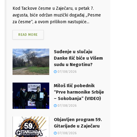
Kod Tackove česme u Zaječaru, u petak 7.
avgusta, biće održan muzički događaj „Pesme
za česme“, a ovom prilikom nastupiće...
READ MORE
Suđenje u slučaju
Danke Ilić biće u Višem
sudu u Negotinu?
07/08/2026
Miloš Ilić pobednik
“Prve harmonike Srbije
– Sokobanja” (VIDEO)
07/08/2026
Objavljen program 59.
Gitarijade u Zaječaru
07/08/2026