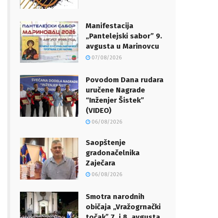
Manifestacija
„Pantelejski sabor” 9.
avgusta u Marinovcu
07/08/2026
Povodom Dana rudara
uručene Nagrade
“Inženjer Šistek”
(VIDEO)
06/08/2026
Saopštenje
gradonačelnika
Zaječara
06/08/2026
Smotra narodnih
običaja „Vražogrnački
točakˮ 7. i 8. avgusta