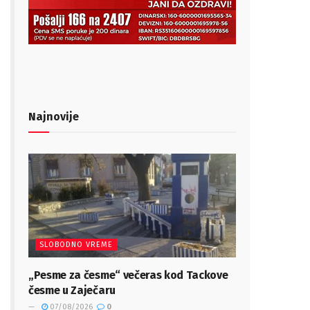
Najnovije
SLOBODNO VREME
„Pesme za česme“ večeras kod Tackove
česme u Zaječaru
07/08/2026
0