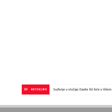
Suđenje u slučaju Danke Ilić biće u Više
AKTUELNO